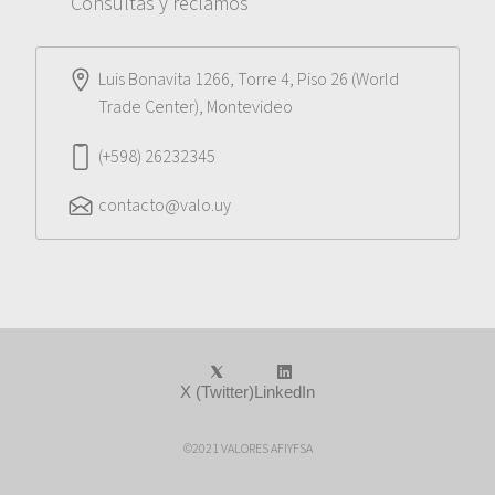
Consultas y reclamos
Luis Bonavita 1266, Torre 4, Piso 26 (World
Trade Center), Montevideo
(+598) 26232345
contacto@valo.uy
X (Twitter)
LinkedIn
©2021 VALORES AFIYFSA