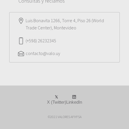
Consultas y reclamos
Luis Bonavita 1266, Torre 4, Piso 26 (World
Trade Center), Montevideo
(+598) 26232345
contacto@valo.uy
X (Twitter)
LinkedIn
©2021 VALORES AFIYFSA