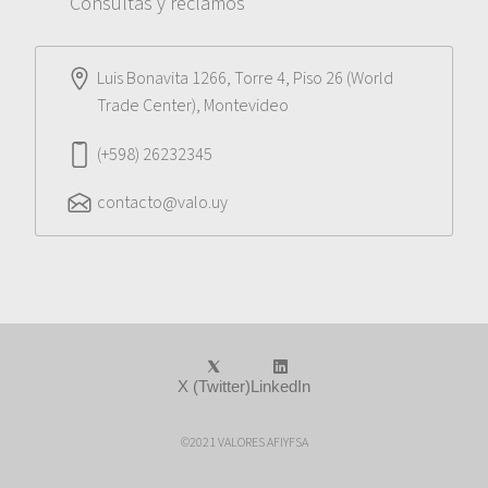
Consultas y reclamos
Luis Bonavita 1266, Torre 4, Piso 26 (World
Trade Center), Montevideo
(+598) 26232345
contacto@valo.uy
X (Twitter)
LinkedIn
©2021 VALORES AFIYFSA