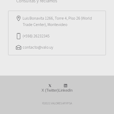
Consultas y reclamos
Luis Bonavita 1266, Torre 4, Piso 26 (World
Trade Center), Montevideo
(+598) 26232345
contacto@valo.uy
X (Twitter)
LinkedIn
©2021 VALORES AFIYFSA