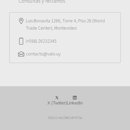
Consultas y reclamos
Luis Bonavita 1266, Torre 4, Piso 26 (World
Trade Center), Montevideo
(+598) 26232345
contacto@valo.uy
X (Twitter)
LinkedIn
©2021 VALORES AFIYFSA