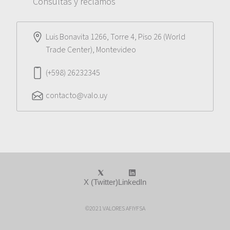
Consultas y reclamos
Luis Bonavita 1266, Torre 4, Piso 26 (World
Trade Center), Montevideo
(+598) 26232345
contacto@valo.uy
X (Twitter)
LinkedIn
©2021 VALORES AFIYFSA