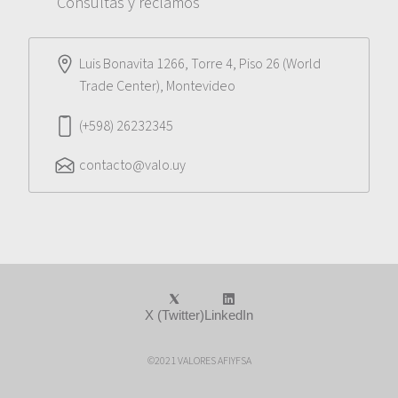
Consultas y reclamos
Luis Bonavita 1266, Torre 4, Piso 26 (World
Trade Center), Montevideo
(+598) 26232345
contacto@valo.uy
X (Twitter)
LinkedIn
©2021 VALORES AFIYFSA