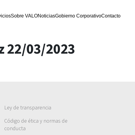
icios
Sobre VALO
Noticias
Gobierno Corporativo
Contacto
z 22/03/2023
Ley de transparencia
Código de ética y normas de
conducta