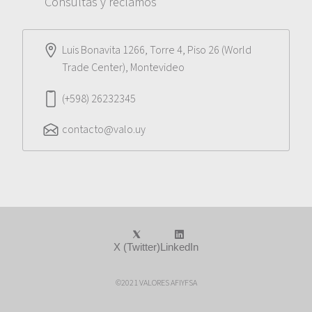
Consultas y reclamos
Luis Bonavita 1266, Torre 4, Piso 26 (World
Trade Center), Montevideo
(+598) 26232345
contacto@valo.uy
X (Twitter)
LinkedIn
©2021 VALORES AFIYFSA