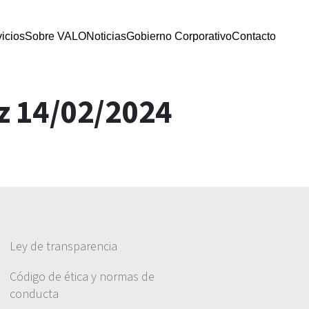
icios
Sobre VALO
Noticias
Gobierno Corporativo
Contacto
z 14/02/2024
Ley de transparencia
Código de ética y normas de
conducta