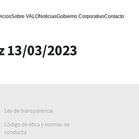
icios
Sobre VALO
Noticias
Gobierno Corporativo
Contacto
z 13/03/2023
Ley de transparencia
Código de ética y normas de
conducta