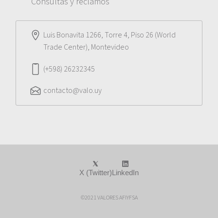
Consultas y reclamos
Luis Bonavita 1266, Torre 4, Piso 26 (World
Trade Center), Montevideo
(+598) 26232345
contacto@valo.uy
X (Twitter)
LinkedIn
©2021 VALORES AFIYFSA