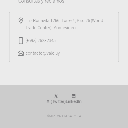
Consultas y reclamos
Luis Bonavita 1266, Torre 4, Piso 26 (World
Trade Center), Montevideo
(+598) 26232345
contacto@valo.uy
X (Twitter)
LinkedIn
©2021 VALORES AFIYFSA