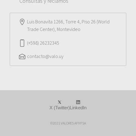
Consultas y reclamos
Luis Bonavita 1266, Torre 4, Piso 26 (World
Trade Center), Montevideo
(+598) 26232345
contacto@valo.uy
X (Twitter)
LinkedIn
©2021 VALORES AFIYFSA