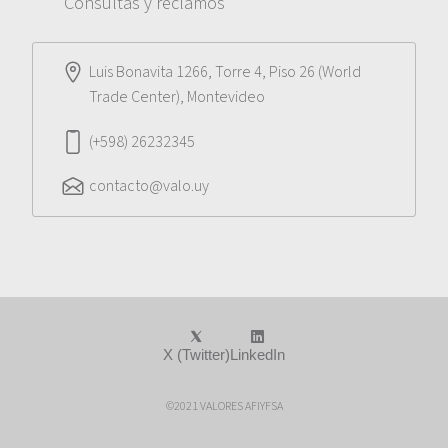
Consultas y reclamos
Luis Bonavita 1266, Torre 4, Piso 26 (World
Trade Center), Montevideo
(+598) 26232345
contacto@valo.uy
X (Twitter)
LinkedIn
©2021 VALORES AFIYFSA