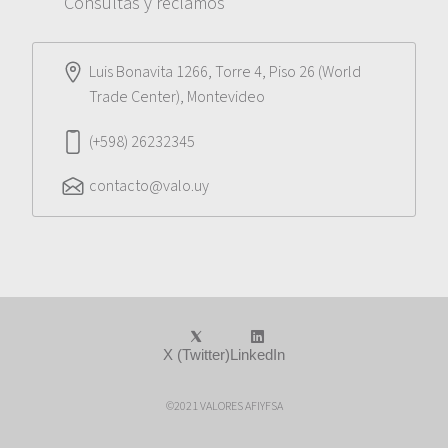
Consultas y reclamos
Luis Bonavita 1266, Torre 4, Piso 26 (World
Trade Center), Montevideo
(+598) 26232345
contacto@valo.uy
X (Twitter)
LinkedIn
©2021 VALORES AFIYFSA