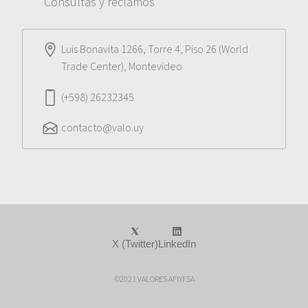
Consultas y reclamos
Luis Bonavita 1266, Torre 4, Piso 26 (World
Trade Center), Montevideo
(+598) 26232345
contacto@valo.uy
X (Twitter)
LinkedIn
©2021 VALORES AFIYFSA