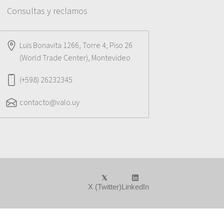
Consultas y reclamos
Luis Bonavita 1266, Torre 4, Piso 26
(World Trade Center), Montevideo
(+598) 26232345
contacto@valo.uy
X (Twitter)
LinkedIn