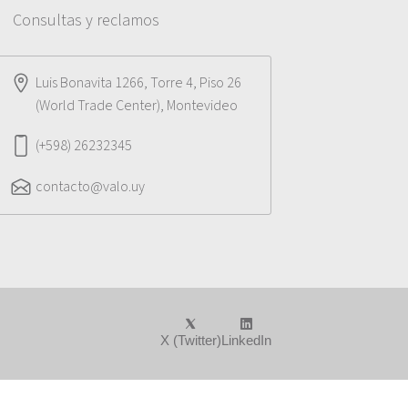
Consultas y reclamos
Luis Bonavita 1266, Torre 4, Piso 26
(World Trade Center), Montevideo
(+598) 26232345
contacto@valo.uy
X (Twitter)
LinkedIn