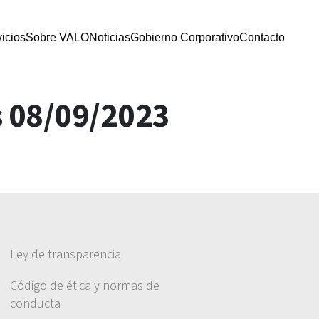
icios
Sobre VALO
Noticias
Gobierno Corporativo
Contacto
s 08/09/2023
Ley de transparencia
Código de ética y normas de
conducta