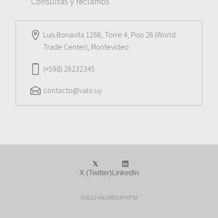
Consultas y reclamos
Luis Bonavita 1266, Torre 4, Piso 26 (World
Trade Center), Montevideo
(+598) 26232345
contacto@valo.uy
X (Twitter)
LinkedIn
©2021 VALORES AFIYFSA