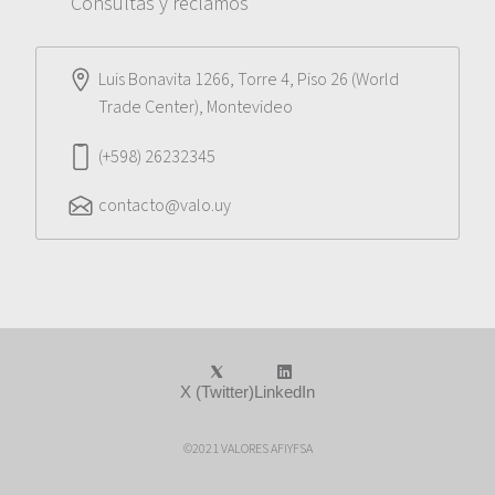
Consultas y reclamos
Luis Bonavita 1266, Torre 4, Piso 26 (World
Trade Center), Montevideo
(+598) 26232345
contacto@valo.uy
X (Twitter)
LinkedIn
©2021 VALORES AFIYFSA