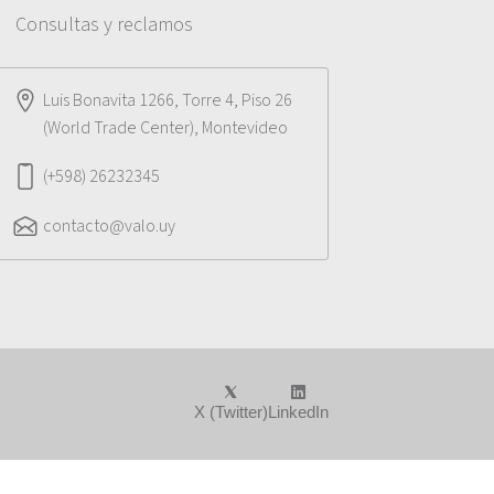
Consultas y reclamos
Luis Bonavita 1266, Torre 4, Piso 26
(World Trade Center), Montevideo
(+598) 26232345
contacto@valo.uy
X (Twitter)
LinkedIn