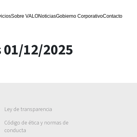
icios
Sobre VALO
Noticias
Gobierno Corporativo
Contacto
s 01/12/2025
Ley de transparencia
Código de ética y normas de
conducta