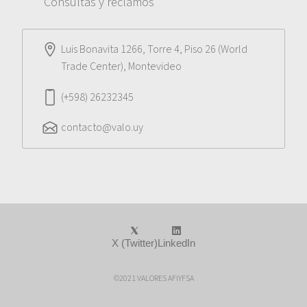
Consultas y reclamos
Luis Bonavita 1266, Torre 4, Piso 26 (World
Trade Center), Montevideo
(+598) 26232345
contacto@valo.uy
X (Twitter)
LinkedIn
©2021 VALORES AFIYFSA