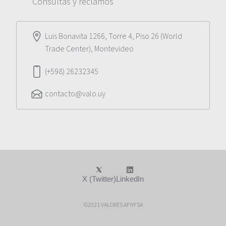
Consultas y reclamos
Luis Bonavita 1266, Torre 4, Piso 26 (World
Trade Center), Montevideo
(+598) 26232345
contacto@valo.uy
X (Twitter)
LinkedIn
©2021 VALORES AFIYFSA