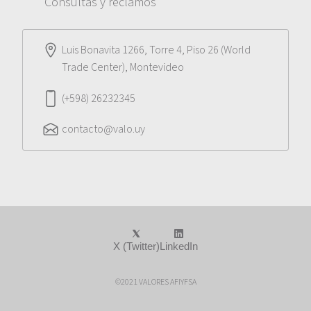
Consultas y reclamos
Luis Bonavita 1266, Torre 4, Piso 26 (World
Trade Center), Montevideo
(+598) 26232345
contacto@valo.uy
X (Twitter)
LinkedIn
©2021 VALORES AFIYFSA