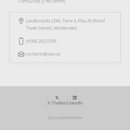
Consultas y reclamos
Luis Bonavita 1266, Torre 4, Piso 26 (World
Trade Center), Montevideo
(+598) 26232345
contacto@valo.uy
X (Twitter)
LinkedIn
©2021 VALORES AFIYFSA