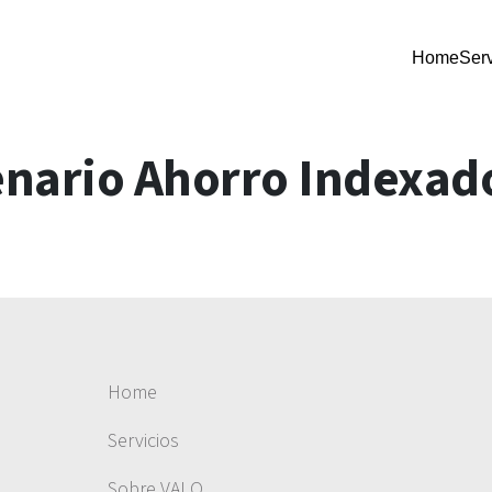
Home
Serv
nario Ahorro Indexad
Home
Servicios
Sobre VALO