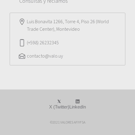
Consultas y reclamos
Luis Bonavita 1266, Torre 4, Piso 26 (World
Trade Center), Montevideo
(+598) 26232345
contacto@valo.uy
X (Twitter)
LinkedIn
©2021 VALORES AFIYFSA