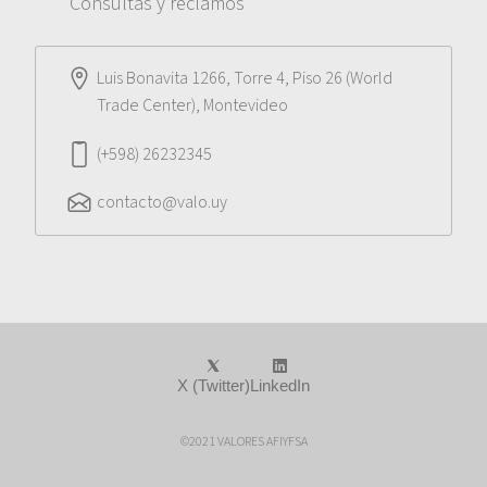
Consultas y reclamos
Luis Bonavita 1266, Torre 4, Piso 26 (World
Trade Center), Montevideo
(+598) 26232345
contacto@valo.uy
X (Twitter)
LinkedIn
©2021 VALORES AFIYFSA