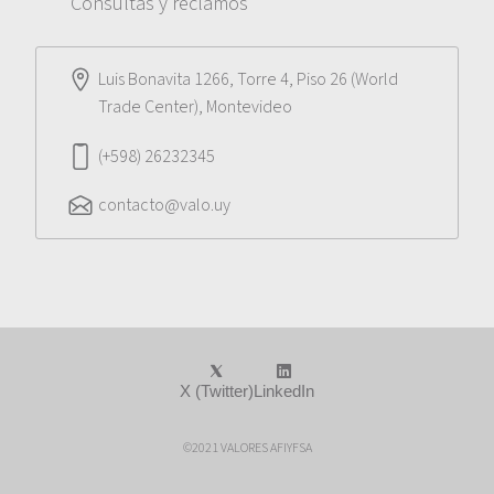
Consultas y reclamos
Luis Bonavita 1266, Torre 4, Piso 26 (World
Trade Center), Montevideo
(+598) 26232345
contacto@valo.uy
X (Twitter)
LinkedIn
©2021 VALORES AFIYFSA