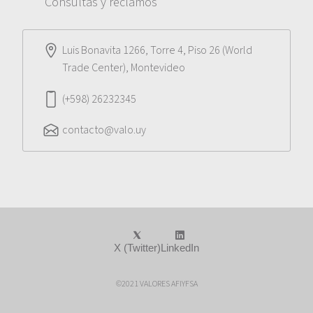
Consultas y reclamos
Luis Bonavita 1266, Torre 4, Piso 26 (World
Trade Center), Montevideo
(+598) 26232345
contacto@valo.uy
X (Twitter)
LinkedIn
©2021 VALORES AFIYFSA