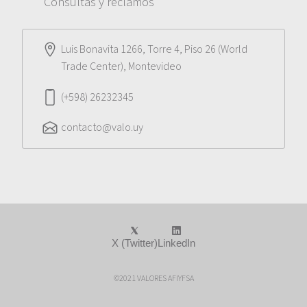
Consultas y reclamos
Luis Bonavita 1266, Torre 4, Piso 26 (World
Trade Center), Montevideo
(+598) 26232345
contacto@valo.uy
X (Twitter)
LinkedIn
©2021 VALORES AFIYFSA