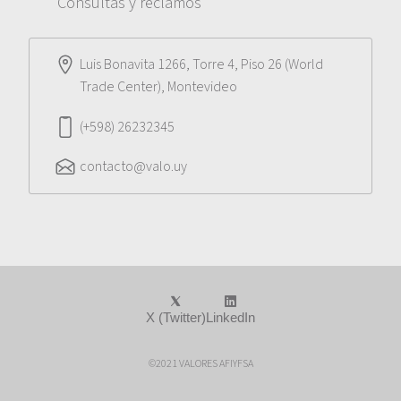
Consultas y reclamos
Luis Bonavita 1266, Torre 4, Piso 26 (World
Trade Center), Montevideo
(+598) 26232345
contacto@valo.uy
X (Twitter)
LinkedIn
©2021 VALORES AFIYFSA