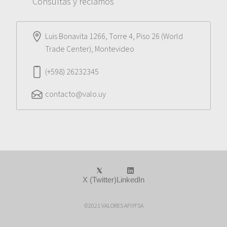
Consultas y reclamos
Luis Bonavita 1266, Torre 4, Piso 26 (World
Trade Center), Montevideo
(+598) 26232345
contacto@valo.uy
X (Twitter)
LinkedIn
©2021 VALORES AFIYFSA