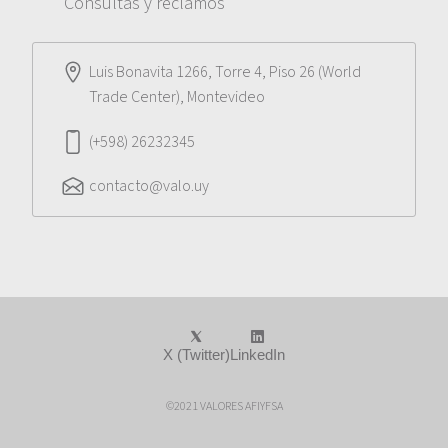
Consultas y reclamos
Luis Bonavita 1266, Torre 4, Piso 26 (World
Trade Center), Montevideo
(+598) 26232345
contacto@valo.uy
X (Twitter)
LinkedIn
©2021 VALORES AFIYFSA