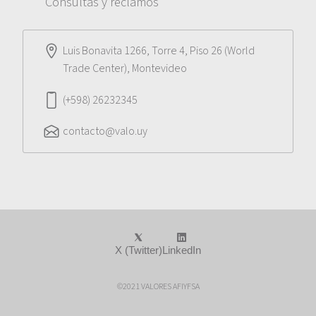
Consultas y reclamos
Luis Bonavita 1266, Torre 4, Piso 26 (World
Trade Center), Montevideo
(+598) 26232345
contacto@valo.uy
X (Twitter)
LinkedIn
©2021 VALORES AFIYFSA