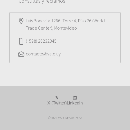
Consultas y reclamos
Luis Bonavita 1266, Torre 4, Piso 26 (World
Trade Center), Montevideo
(+598) 26232345
contacto@valo.uy
X (Twitter)
LinkedIn
©2021 VALORES AFIYFSA